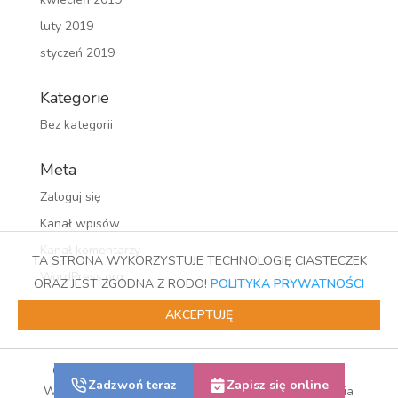
luty 2019
styczeń 2019
Kategorie
Bez kategorii
Meta
Zaloguj się
Kanał wpisów
Kanał komentarzy
TA STRONA WYKORZYSTUJE TECHNOLOGIĘ CIASTECZEK
WordPress.org
ORAZ JEST ZGODNA Z RODO!
POLITYKA PRYWATNOŚCI
AKCEPTUJĘ
Copyrights © 2018 Chirurg Naczyniowy Warszawa |
Zadzwoń teraz
Zapisz się online
Wszystkie prawa zastrzeżone | Realizacja: Proud Media