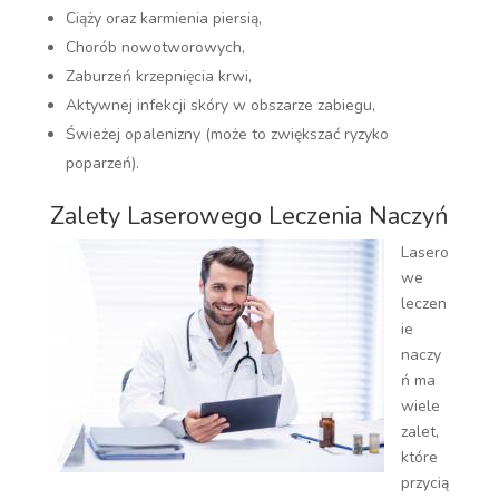
Ciąży oraz karmienia piersią,
Chorób nowotworowych,
Zaburzeń krzepnięcia krwi,
Aktywnej infekcji skóry w obszarze zabiegu,
Świeżej opalenizny (może to zwiększać ryzyko
poparzeń).
Zalety Laserowego Leczenia Naczyń
Lasero
we
leczen
ie
naczy
ń ma
wiele
zalet,
które
przycią