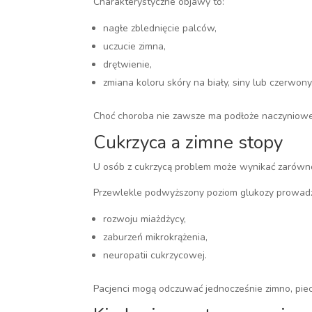
Charakterystyczne objawy to:
nagłe zblednięcie palców,
uczucie zimna,
drętwienie,
zmiana koloru skóry na biały, siny lub czerwony
Choć choroba nie zawsze ma podłoże naczyniowe
Cukrzyca a zimne stopy
U osób z cukrzycą problem może wynikać zarówno
Przewlekle podwyższony poziom glukozy prowadz
rozwoju miażdżycy,
zaburzeń mikrokrążenia,
neuropatii cukrzycowej.
Pacjenci mogą odczuwać jednocześnie zimno, piec