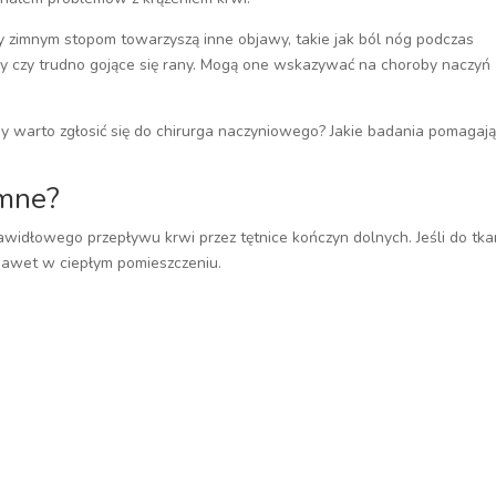
y zimnym stopom towarzyszą inne objawy, takie jak ból nóg podczas
ry czy trudno gojące się rany. Mogą one wskazywać na choroby naczyń
dy warto zgłosić się do chirurga naczyniowego? Jakie badania pomagaj
imne?
widłowego przepływu krwi przez tętnice kończyn dolnych. Jeśli do tk
 nawet w ciepłym pomieszczeniu.