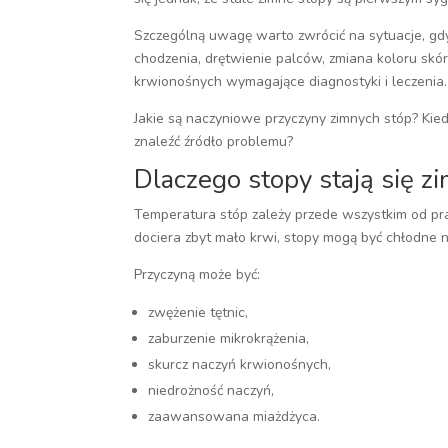
Szczególną uwagę warto zwrócić na sytuacje, gd
chodzenia, drętwienie palców, zmiana koloru skó
krwionośnych wymagające diagnostyki i leczenia.
Jakie są naczyniowe przyczyny zimnych stóp? Kie
znaleźć źródło problemu?
Dlaczego stopy stają się z
Temperatura stóp zależy przede wszystkim od pra
dociera zbyt mało krwi, stopy mogą być chłodne
Przyczyną może być:
zwężenie tętnic,
zaburzenie mikrokrążenia,
skurcz naczyń krwionośnych,
niedrożność naczyń,
zaawansowana miażdżyca.