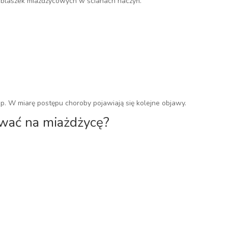
 blaszek miażdżycowych w ścianach naczyń.
p. W miarę postępu choroby pojawiają się kolejne objawy.
wać na miażdżycę?