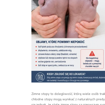
Zimne stopy to dolegliwość, którą wiele osób tra
chłodne stopy mogą wynikać z naturalnych predysp
się jednak, że stale zimne stopy są pierwszym s