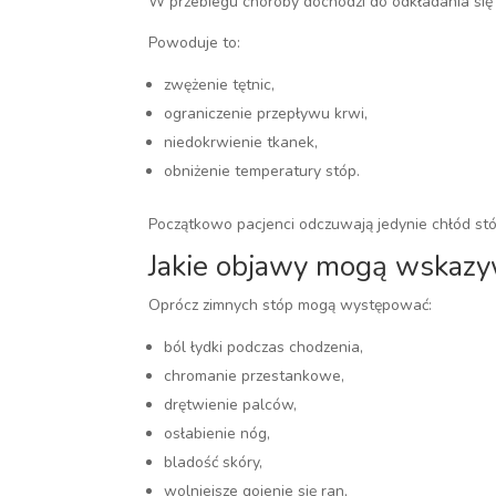
W przebiegu choroby dochodzi do odkładania się
Powoduje to:
zwężenie tętnic,
ograniczenie przepływu krwi,
niedokrwienie tkanek,
obniżenie temperatury stóp.
Początkowo pacjenci odczuwają jedynie chłód stó
Jakie objawy mogą wskazy
Oprócz zimnych stóp mogą występować:
ból łydki podczas chodzenia,
chromanie przestankowe,
drętwienie palców,
osłabienie nóg,
bladość skóry,
wolniejsze gojenie się ran,