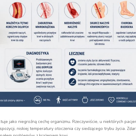
ktuje jako niegroźną cechę organizmu. Rzeczywiście, u niektórych pacj
ozycji, niskiej temperatury otoczenia czy siedzącego trybu życia. Zda
ygnałem problemów z krążeniem krwi.