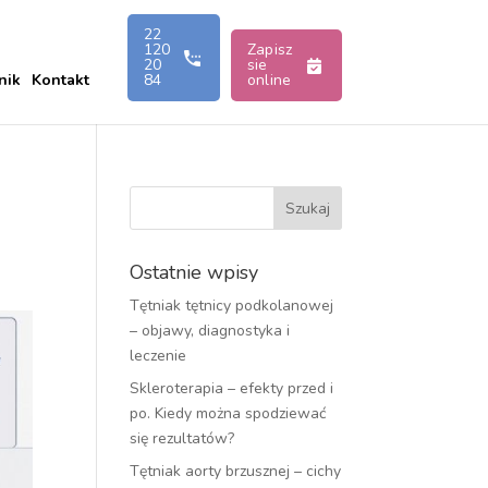
22
120
Zapisz
20
sie
nik
Kontakt
84
online
Ostatnie wpisy
Tętniak tętnicy podkolanowej
– objawy, diagnostyka i
leczenie
Skleroterapia – efekty przed i
po. Kiedy można spodziewać
się rezultatów?
Tętniak aorty brzusznej – cichy