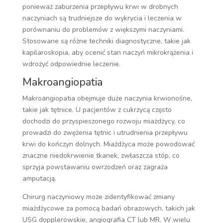
ponieważ zaburzenia przepływu krwi w drobnych
naczyniach są trudniejsze do wykrycia i leczenia w
porównaniu do problemów z większymi naczyniami.
Stosowane są różne techniki diagnostyczne, takie jak
kapilaroskopia, aby ocenić stan naczyń mikrokrążenia i
wdrożyć odpowiednie leczenie.
Makroangiopatia
Makroangiopatia obejmuje duże naczynia krwionośne,
takie jak tętnice. U pacjentów z cukrzycą często
dochodzi do przyspieszonego rozwoju miażdżycy, co
prowadzi do zwężenia tętnic i utrudnienia przepływu
krwi do kończyn dolnych. Miażdżyca może powodować
znaczne niedokrwienie tkanek, zwłaszcza stóp, co
sprzyja powstawaniu owrzodzeń oraz zagraża
amputacją.
Chirurg naczyniowy może zidentyfikować zmiany
miażdżycowe za pomocą badań obrazowych, takich jak
USG dopplerowskie, angiografia CT lub MR. W wielu