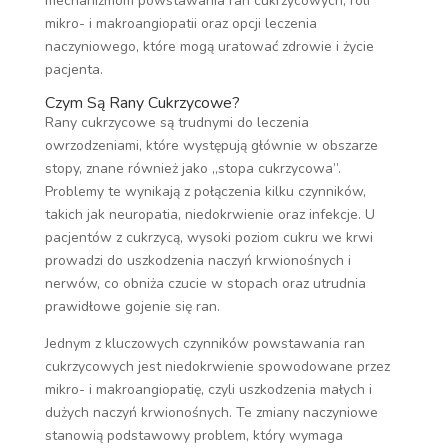
mechanizmom powstawania ran cukrzycowych, roli
mikro- i makroangiopatii oraz opcji leczenia
naczyniowego, które mogą uratować zdrowie i życie
pacjenta.
Czym Są Rany Cukrzycowe?
Rany cukrzycowe są trudnymi do leczenia
owrzodzeniami, które występują głównie w obszarze
stopy, znane również jako „stopa cukrzycowa”.
Problemy te wynikają z połączenia kilku czynników,
takich jak neuropatia, niedokrwienie oraz infekcje. U
pacjentów z cukrzycą, wysoki poziom cukru we krwi
prowadzi do uszkodzenia naczyń krwionośnych i
nerwów, co obniża czucie w stopach oraz utrudnia
prawidłowe gojenie się ran.
Jednym z kluczowych czynników powstawania ran
cukrzycowych jest niedokrwienie spowodowane przez
mikro- i makroangiopatię, czyli uszkodzenia małych i
dużych naczyń krwionośnych. Te zmiany naczyniowe
stanowią podstawowy problem, który wymaga